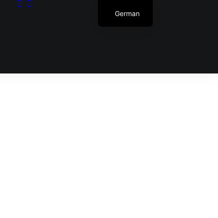
German
Dein Warenkorb ist gegenwärtig leer.