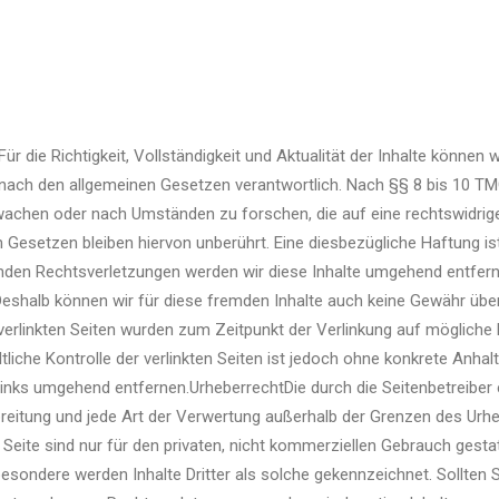
 Für die Richtigkeit, Vollständigkeit und Aktualität der Inhalte könn
ach den allgemeinen Gesetzen verantwortlich. Nach §§ 8 bis 10 TMG s
achen oder nach Umständen zu forschen, die auf eine rechtswidrige 
Gesetzen bleiben hiervon unberührt. Eine diesbezügliche Haftung ist
den Rechtsverletzungen werden wir diese Inhalte umgehend entferne
 Deshalb können wir für diese fremden Inhalte auch keine Gewähr übern
ie verlinkten Seiten wurden zum Zeitpunkt der Verlinkung auf möglic
tliche Kontrolle der verlinkten Seiten ist jedoch ohne konkrete Anha
nks umgehend entfernen.UrheberrechtDie durch die Seitenbetreiber e
rbreitung und jede Art der Verwertung außerhalb der Grenzen des Ur
Seite sind nur für den privaten, nicht kommerziellen Gebrauch gestatt
nsbesondere werden Inhalte Dritter als solche gekennzeichnet. Sollt