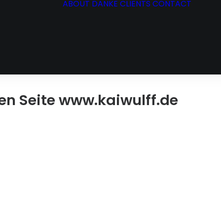
ABOUT
DANKE
CLIENTS
CONTACT
TENZEN
S
CT
en Seite www.kaiwulff.de