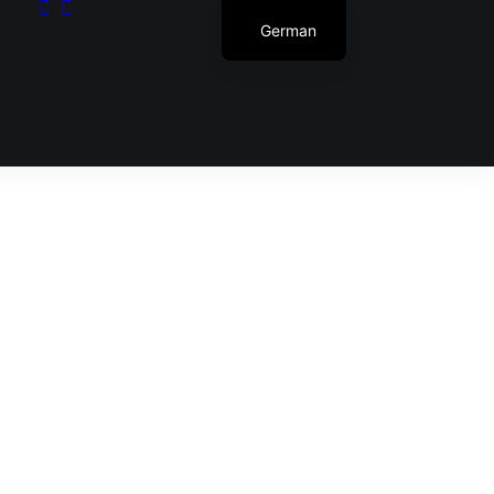
German
Dein Warenkorb ist gegenwärtig leer.